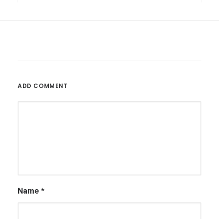
Die Bittiefe (Samplingtiefe) in der Tontechnik
ADD COMMENT
Bittiefe ist neben Dynamikumfang und Abtastrate ein
Begriff, über den jeder Musiker grundlegend…
MEHR LESEN
Name
*