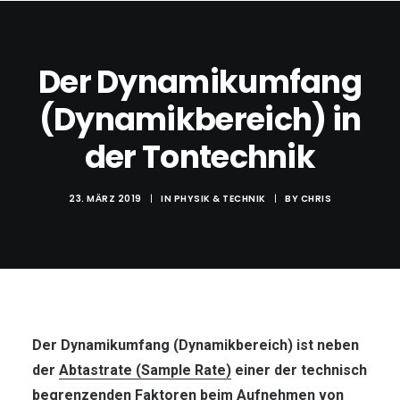
Der Dynamikumfang
(Dynamikbereich) in
der Tontechnik
23. MÄRZ 2019
|
IN
PHYSIK & TECHNIK
|
BY
CHRIS
DOWNLOADS
Search
Cart
Der Dynamikumfang (Dynamikbereich) ist neben
der
Abtastrate (Sample Rate)
einer der technisch
begrenzenden Faktoren beim Aufnehmen von