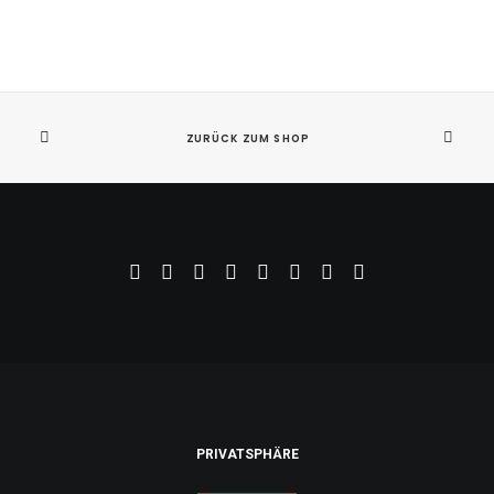
ZURÜCK ZUM SHOP
BEI AMAZON KAUFEN
Steinberg UR12
€ 88,00
PRIVATSPHÄRE