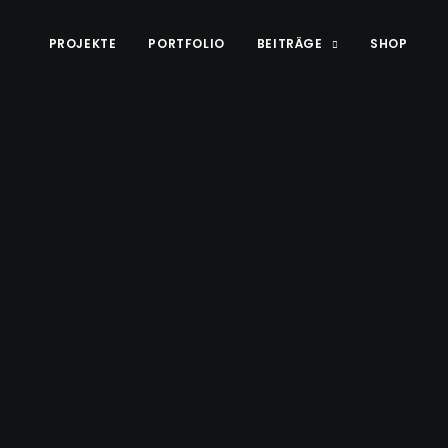
PROJEKTE
PORTFOLIO
BEITRÄGE
SHOP
Shop
ücher, Video
usik und me