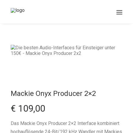
DOWNLOADS
Mackie Onyx Producer 2×2
Search
Cart
€ 109,00
Das Mackie Onyx Producer 2×2 Interface kombiniert
hochauflösende 24-Bit/192 kHz Wandler mit Mackies