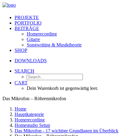
PROJEKTE
PORTFOLIO
BEITRÄGE
Homerecording
Gitarre
Songwriting & Musiktheorie
SHOP
DOWNLOADS
SEARCH
CART
Dein Warenkorb ist gegenwärtig leer.
Das Mikrofon – Röhrenmikrofon
Home
Hauptkategorie
Homerecording
Homestudio Setup
Das Mikrofon - 17 wichtige Grundlagen im Überblick