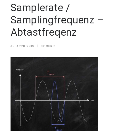
Samplerate /
Samplingfrequenz –
Abtastfreqenz
30. APRIL 2019
|
BY
CHRIS