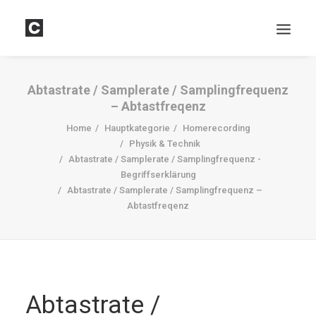
Abtastrate / Samplerate / Samplingfrequenz
– Abtastfreqenz
Home
Hauptkategorie
Homerecording
Physik & Technik
Abtastrate / Samplerate / Samplingfrequenz -
Begriffserklärung
Abtastrate / Samplerate / Samplingfrequenz –
DOWNLOADS
Abtastfreqenz
Search
Cart
Abtastrate /