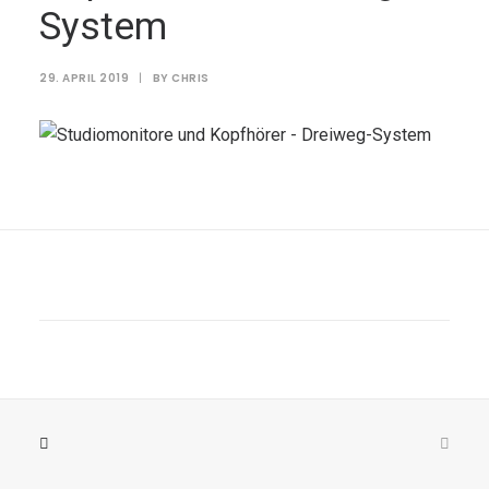
System
29. APRIL 2019
|
BY
CHRIS