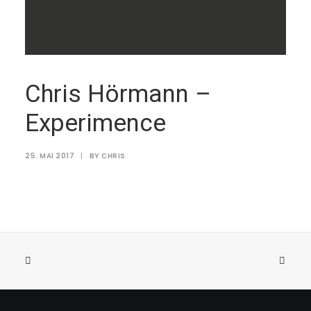
Chris Hörmann –
Experimence
25. MAI 2017
|
BY
CHRIS